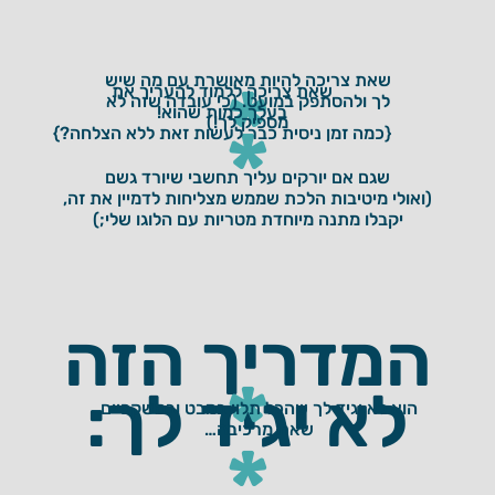
שאת צריכה להיות מאושרת עם מה שיש
*
שאת צריכה ללמוד להעריך את
לך ולהסתפק במועט. (כי עובדה שזה לא
בעלך כמות שהוא!
מספיק לך!)
*
{כמה זמן ניסית כבר לעשות זאת ללא הצלחה?}
שגם אם יורקים עליך תחשבי שיורד גשם
(ואולי מיטיבות הלכת שממש מצליחות לדמיין את זה,
יקבלו מתנה מיוחדת מטריות עם הלוגו שלי;)
המדריך הזה
*
לא יגיד לך:
הוא לא יגיד לך שהכל תלוי במבט ובמשקפיים
שאת מרכיבה…
*